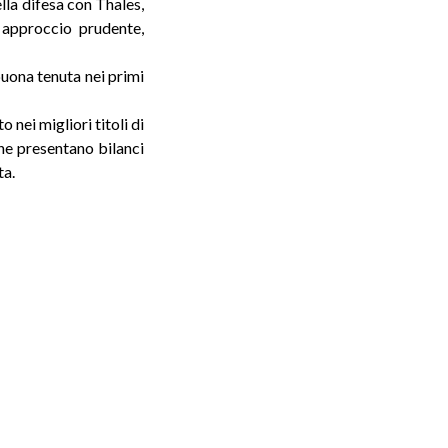
lla difesa con Thales,
 approccio prudente,
uona tenuta nei primi
nei migliori titoli di
he presentano bilanci
ta.