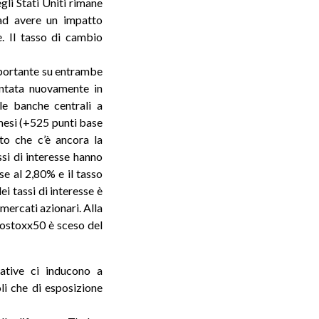
gli Stati Uniti rimane
 ad avere un impatto
e. Il tasso di cambio
mportante su entrambe
mentata nuovamente in
le banche centrali a
 mesi (+525 punti base
ito che c’è ancora la
ssi di interesse hanno
se al 2,80% e il tasso
i tassi di interesse è
mercati azionari. Alla
urostoxx50 è sceso del
tive ci inducono a
oli che di esposizione