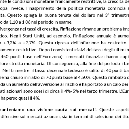
te le condizioni monetarie francamente restrittive, la crescita de
ropa, invece, l'inasprimento della politica monetaria comincia
ita. Questo spiega la buona tenuta del dollaro nel 3° trimestr
o da 1,10 a 1,06 nel periodo in esame.
vergenza nei tassi di crescita, l'inflazione rimane un problema i
tico. Negli Stati Uniti, ad esempio, l'inflazione annuale è au
 +3,2% a +3,7%. Questa ripresa dell'inflazione ha costretto 
mento restrittivo. Dopo i consistenti rialzi dei tassi degli ultimi
+450 punti base nell'Eurozona), i mercati finanziari hanno cap
eriore stretta monetaria. Di conseguenza, alla fine del periodo i ta
. Nel trimestre, il tasso decennale tedesco è salito di 40 punti ba
e ha chiuso in rialzo di 70 punti base al 4,50%. Questo rimbalzo de
 un aumento dell'avversione al rischio e ha portato a un calo dei 
rcati azionari sono scesi di circa il 4%-5% nel terzo trimestre. L'E
ha perso quasi il 4%.
anteniamo una visione cauta sui mercati.
Queste aspetta
ifensive sui mercati azionari, sia in termini di selezione dei tit