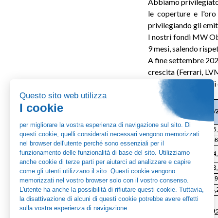
Abbiamo privilegiato 
le coperture e l'or
privilegiando gli emitt
I nostri fondi MW Ob
9 mesi, salendo rispe
A fine settembre 2023
crescita (Ferrari, L
molto sani con pochi d
Redatto il 24/10/20