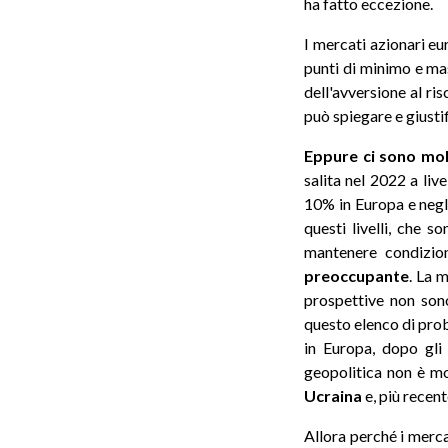
ha fatto eccezione.
I mercati azionari eu
punti di minimo e mas
dell'avversione al ri
può spiegare e giust
Eppure ci sono mol
salita nel 2022 a liv
10% in Europa e negl
questi livelli, che s
mantenere condizioni
preoccupante
. La 
prospettive non sono
questo elenco di prob
in Europa, dopo gli
geopolitica non è mo
Ucraina
e, più recen
Allora perché i merc