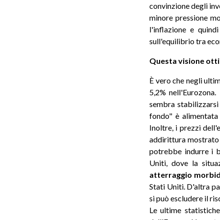
convinzione degli inv
minore pressione mo
l'inflazione e quin
sull'equilibrio tra ec
Questa visione ott
È vero che negli ulti
5,2% nell'Eurozona. 
sembra stabilizzarsi 
fondo" è alimentata 
Inoltre, i prezzi del
addirittura mostrato 
potrebbe indurre i b
Uniti, dove la situ
atterraggio morbi
Stati Uniti. D'altra 
si può escludere il ri
Le ultime statistich