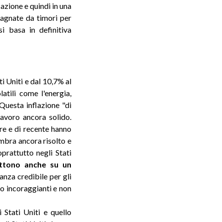
azione e quindi in una
agnate da timori per
i basa in definitiva
i Uniti e dal 10,7% al
atili come l'energia,
 Questa inflazione "di
lavoro ancora solido.
are e di recente hanno
embra ancora risolto e
prattutto negli Stati
ttono anche su un
nza credibile per gli
to incoraggianti e non
 Stati Uniti e quello