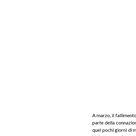
A marzo, il falliment
parte della connazio
quei pochi giorni di m