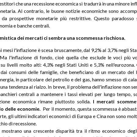
estitori che una recessione economica si tradurrà in una minore infl
netaria. Al contrario, le buone notizie economiche sono accomp
di da prospettive monetarie più restrittive. Questo paradosso s
onomia e banche centrali.
imistica dei mercati ci sembra una scommessa rischiosa.
mi mesi l'inflazione è scesa bruscamente, dal 9,2% al 3,7% negli Stat
Ma l'inflazione di fondo, cioè quella che esclude le voci più vol
su livelli molto alti: 4,3% negli Stati Uniti e 5,3% nell'eurozona.
dai consumi delle famiglie, che beneficiano di un mercato del 
l'energia, in particolare del petrolio e del gas, hanno smesso di cal
una tendenza al rialzo. In breve, il problema dell'inflazione non s
anchieri centrali a mantenere i tassi elevati per lungo tempo, so
azione economica rimane piuttosto solida.
I mercati scomme
do delle economie.
Per il momento, questa scommessa è abbasta
parte, gli ultimi indicatori economici di Europa e Cina non sono mol
schio di recessione.
e mostrano una crescente disparità tra il ritmo economico degli