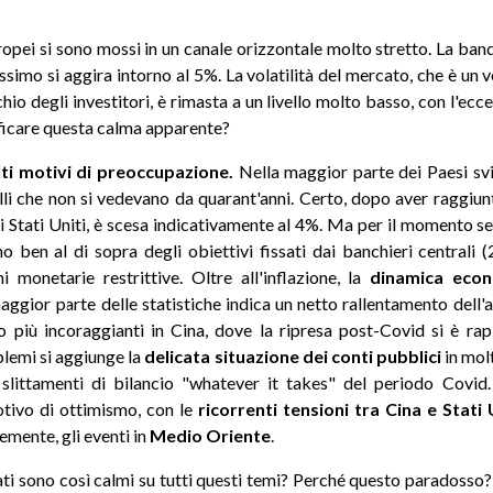
ropei si sono mossi in un canale orizzontale molto stretto. La banda
simo si aggira intorno al 5%. La volatilità del mercato, che è un v
schio degli investitori, è rimasta a un livello molto basso, con l'ec
ificare questa calma apparente?
ti motivi di preoccupazione.
Nella maggior parte dei Paesi svil
elli che non si vedevano da quarant'anni. Certo, dopo aver raggiunt
i Stati Uniti, è scesa indicativamente al 4%. Ma per il momento se
ono ben al di sopra degli obiettivi fissati dai banchieri centrali 
 monetarie restrittive. Oltre all'inflazione, la
dinamica econ
maggior parte delle statistiche indica un netto rallentamento dell'
 più incoraggianti in Cina, dove la ripresa post-Covid si è ra
lemi si aggiunge la
delicata situazione dei conti pubblici
in molt
 slittamenti di bilancio "whatever it takes" del periodo Covid.
tivo di ottimismo, con le
ricorrenti tensioni tra Cina e Stati U
temente, gli eventi in
Medio Oriente
.
ati sono così calmi su tutti questi temi? Perché questo paradosso?